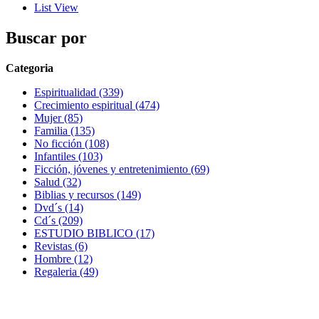
List View
Buscar por
Categoria
Espiritualidad (339)
Crecimiento espiritual (474)
Mujer (85)
Familia (135)
No ficción (108)
Infantiles (103)
Ficción, jóvenes y entretenimiento (69)
Salud (32)
Biblias y recursos (149)
Dvd´s (14)
Cd´s (209)
ESTUDIO BIBLICO (17)
Revistas (6)
Hombre (12)
Regaleria (49)